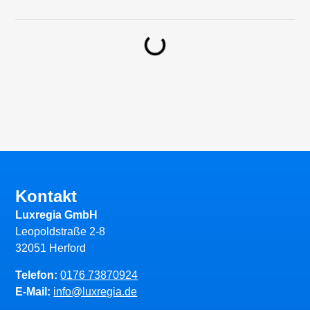
Kontakt
Luxregia GmbH
Leopoldstraße 2-8
32051 Herford
Telefon:
0176 73870924
E-Mail:
info@luxregia.de